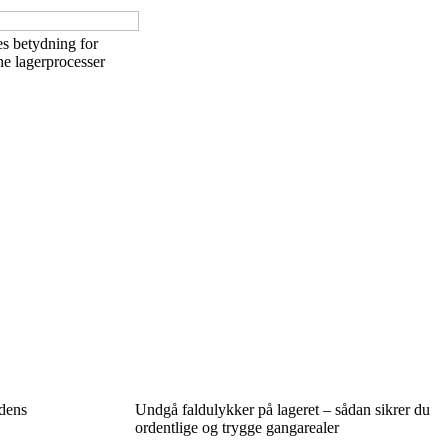
s betydning for
ine lagerprocesser
idens
Undgå faldulykker på lageret – sådan sikrer du
ordentlige og trygge gangarealer