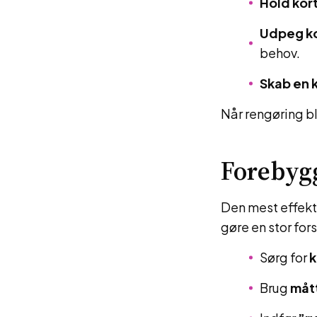
Hold kor
Udpeg k
behov.
Skab en k
Når rengøring bl
Forebygg
Den mest effekti
gøre en stor fors
Sørg for
k
Brug
måt