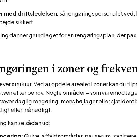
ift.
r med driftsledelsen
, så rengøringspersonalet ved, 
bejde sikkert.
ng danner grundlaget for en rengøringsplan, der passe
ngøringen i zoner og frekve
ræver struktur. Ved at opdele arealet i zoner kan du til
atsen efter behov. Nogle områder – som varemodtage
ræver daglig rengøring, mens højlager eller sjældent 
ligt eller månedligt.
ing kan se sådan ud:
engøring:
Gulve, affaldsområder, pauserum, sanitære f