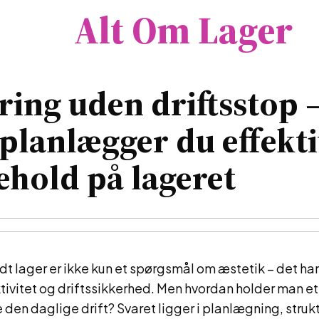
Alt Om Lager
ing uden driftsstop 
planlægger du effekt
ehold på lageret
ldt lager er ikke kun et spørgsmål om æstetik – det h
tivitet og driftssikkerhed. Men hvordan holder man et 
e den daglige drift? Svaret ligger i planlægning, struk