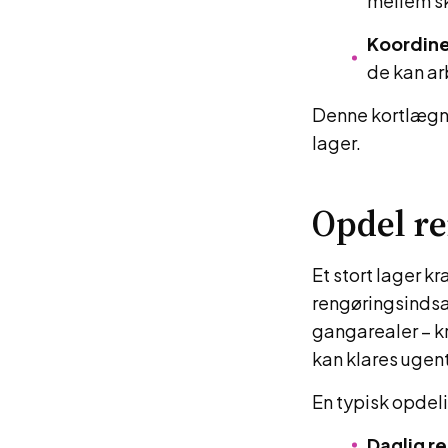
mellem sk
Koordine
de kan ar
Denne kortlægni
lager.
Opdel re
Et stort lager k
rengøringsinds
gangarealer – k
kan klares ugent
En typisk opdel
Daglig r