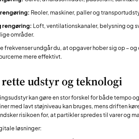
 rengøring:
Reoler, maskiner, paller og transportudsty
 rengøring:
Loft, ventilationskanaler, belysning og 
lige områder.
e frekvenser undgår du, at opgaver hober sig op – og
urcerne mere effektivt.
 rette udstyr og teknologi
ngsudstyr kan gøre en stor forskel for både tempo og 
er med lavt støjniveau kan bruges, mens driften kører
dsker risikoen for, at partikler spredes til varer og m
itale løsninger: