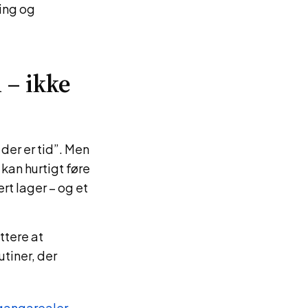
ring og
 – ikke
der er tid”. Men
 kan hurtigt føre
ert lager – og et
ttere at
tiner, der
 gangarealer