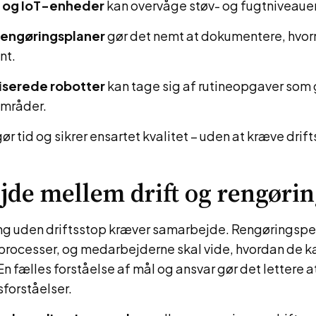
 og IoT-enheder
kan overvåge støv- og fugtniveauer
 rengøringsplaner
gør det nemt at dokumentere, hvorn
nt.
serede robotter
kan tage sig af rutineopgaver som 
områder.
ør tid og sikrer ensartet kvalitet – uden at kræve drif
de mellem drift og rengøri
ing uden driftsstop kræver samarbejde. Rengøringspe
processer, og medarbejderne skal vide, hvordan de 
En fælles forståelse af mål og ansvar gør det lettere 
sforståelser.