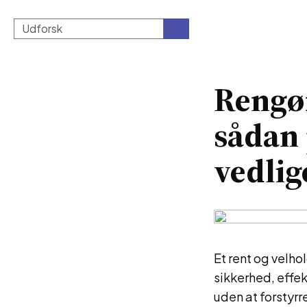
Rengør
sådan 
vedlig
Et rent og velho
sikkerhed, effek
uden at forstyrr