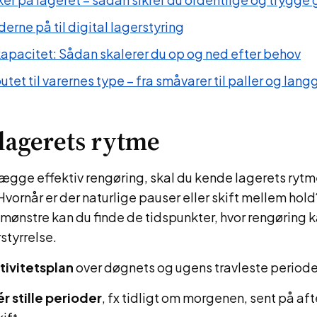
rne på til digital lagerstyring
kapacitet: Sådan skalerer du op og ned efter behov
utet til varernes type – fra småvarer til paller og lan
lagerets rytme
ægge effektiv rengøring, skal du kende lagerets rytm
Hvornår er der naturlige pauser eller skift mellem hold
 mønstre kan du finde de tidspunkter, hvor rengøring
styrrelse.
tivitetsplan
over døgnets og ugens travleste periode
ér stille perioder
, fx tidligt om morgenen, sent på aft