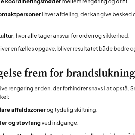
te koordineringsmøder
mellem rengøring og drift.
ontaktpersoner
i hver afdeling, der kan give besked
ultur
, hvor alle tager ansvar for orden og sikkerhed.
iver en fælles opgave, bliver resultatet både bedre 
else frem for brandslukning
ve rengøring er den, der forhindrer snavs i at opstå. S
kel:
lare affaldszoner
og tydelig skiltning.
ter og støvfang
ved indgange.