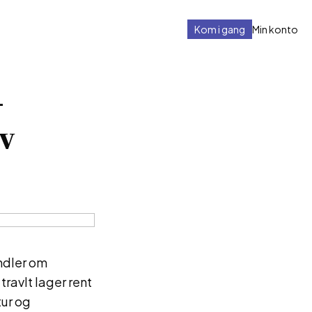
Kom i gang
Min konto
–
iv
andler om
travlt lager rent
tur og