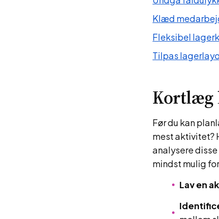
Klæd medarbejde
Fleksibel lager
Tilpas lagerlayo
Kortlæg 
Før du kan planl
mest aktivitet? 
analysere disse
mindst mulig for
Lav en ak
Identific