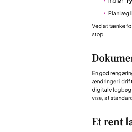
Indfør
”ry
Planlæg
Ved at tænke fo
stop.
Dokumen
En god rengøring
ændringer i drif
digitale logbøge
vise, at standa
Et rent l