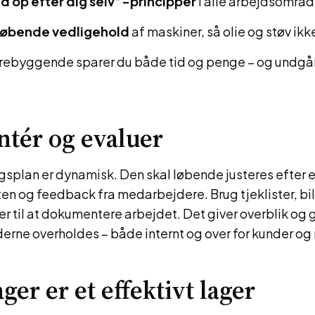
d op efter dig selv”-principper
i alle arbejdsområd
løbende vedligehold
af maskiner, så olie og støv ikk
rebyggende sparer du både tid og penge – og undgå
tér og evaluer
splan er dynamisk. Den skal løbende justeres efter e
ten og feedback fra medarbejdere. Brug tjeklister, bi
r til at dokumentere arbejdet. Det giver overblik og g
rderne overholdes – både internt og over for kunder o
ager er et effektivt lager