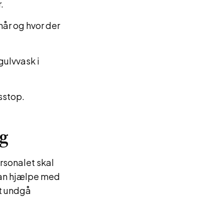
.
år og hvor der
gulvvask i
tsstop.
ng
rsonalet skal
kan hjælpe med
at undgå