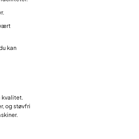
r.
svært
 du kan
kvalitet.
, og støvfri
askiner.