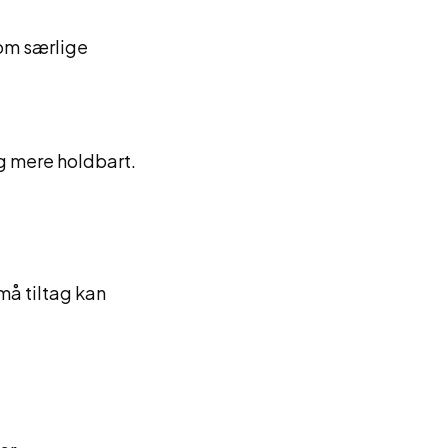
 om særlige
og mere holdbart.
må tiltag kan