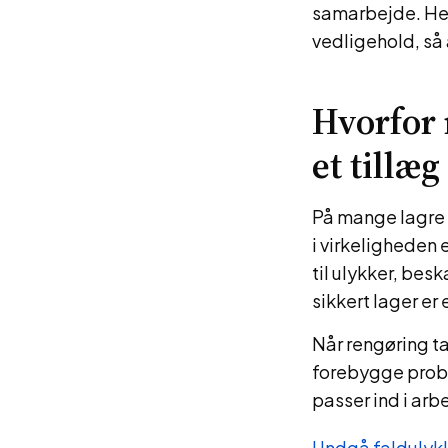
samarbejde. Her 
vedligehold, så 
Hvorfor 
et tillæg
På mange lagre b
i virkeligheden e
til ulykker, besk
sikkert lager er 
Når rengøring tæ
forebygge probl
passer ind i arb
Undgå faldulykk