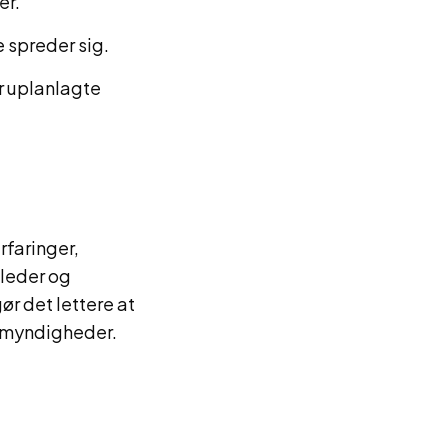
er.
e spreder sig.
r uplanlagte
rfaringer,
lleder og
ør det lettere at
g myndigheder.