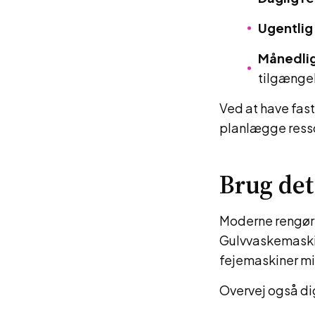
Ugentlig
Månedlig
tilgænge
Ved at have fast
planlægge resso
Brug det
Moderne rengøri
Gulvvaskemaskin
fejemaskiner min
Overvej også dig