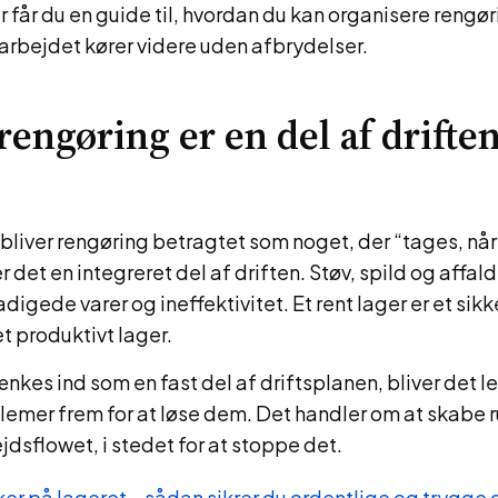
får du en guide til, hvordan du kan organisere rengø
arbejdet kører videre uden afbrydelser.
rengøring er en del af driften
liver rengøring betragtet som noget, der “tages, når 
r det en integreret del af driften. Støv, spild og affald
adigede varer og ineffektivitet. Et rent lager er et sikk
et produktivt lager.
nkes ind som en fast del af driftsplanen, bliver det le
emer frem for at løse dem. Det handler om at skabe ru
ejdsflowet, i stedet for at stoppe det.
er på lageret – sådan sikrer du ordentlige og trygge