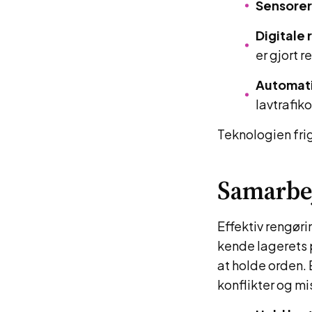
Sensorer
Digitale
er gjort re
Automati
lavtrafik
Teknologien frig
Samarbej
Effektiv rengør
kende lagerets 
at holde orden. 
konflikter og mi