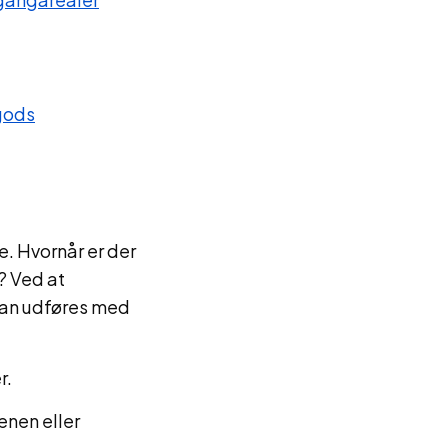
ggods
e. Hvornår er der
? Ved at
 kan udføres med
r.
enen eller