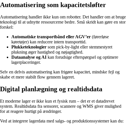
Automatisering som kapacitetsløfter
Automatisering handler ikke kun om robotter. Det handler om at bruge
teknologi til at udnytte ressourcerne bedre. Små skridt kan gøre en stor
forskel:
Automatiske transportbånd eller AGV’er
(førerløse
køretøjer) kan reducere intern transporttid.
Plukketeknologier
som pick-by-light eller stemmestyret
plukning øger hastighed og nøjagtighed.
Dataanalyse og AI
kan forudsige efterspørgsel og optimere
lagerplaceringer.
Selv en delvis automatisering kan frigøre kapacitet, mindske fejl og
skabe et mere stabilt flow gennem lageret.
Digital planlægning og realtidsdata
Et moderne lager er ikke kun et fysisk rum – det er et datadrevet
system. Realtidsdata fra sensorer, scannere og WMS giver mulighed
for at reagere hurtigt på ændringer.
Ved at integrere lagerdata med salgs- og produktionssystemer kan du: