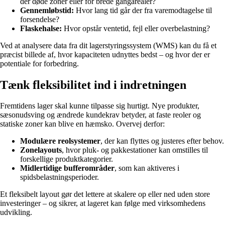
der døde zoner eller for brede gangarealer?
Gennemløbstid:
Hvor lang tid går der fra varemodtagelse til
forsendelse?
Flaskehalse:
Hvor opstår ventetid, fejl eller overbelastning?
Ved at analysere data fra dit lagerstyringssystem (WMS) kan du få et
præcist billede af, hvor kapaciteten udnyttes bedst – og hvor der er
potentiale for forbedring.
Tænk fleksibilitet ind i indretningen
Fremtidens lager skal kunne tilpasse sig hurtigt. Nye produkter,
sæsonudsving og ændrede kundekrav betyder, at faste reoler og
statiske zoner kan blive en hæmsko. Overvej derfor:
Modulære reolsystemer
, der kan flyttes og justeres efter behov.
Zonelayouts
, hvor pluk- og pakkestationer kan omstilles til
forskellige produktkategorier.
Midlertidige bufferområder
, som kan aktiveres i
spidsbelastningsperioder.
Et fleksibelt layout gør det lettere at skalere op eller ned uden store
investeringer – og sikrer, at lageret kan følge med virksomhedens
udvikling.