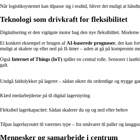
Når logistiksystemet kan tilpasse sig i realtid, bliver det muligt at håndt
Teknologi som drivkraft for fleksibilitet
Digitalisering er den vigtigste motor bag den nye fleksibilitet. Moderne
Et konkret eksempel er brugen af
AI-baserede prognoser
, der kan fo
muligt at skalere op eller ned på få timer – uden at gå på kompromis m
Også
Internet of Things (IoT)
spiller en central rolle. Sensorer i last
galt.
Undgå faldulykker på lageret – sådan sikrer du ordentlige og trygge ga
Klæd medarbejderne på til digital lagerstyring
Fleksibel lagerkapacitet: Sådan skalerer du op og ned efter behov
Tilpas lagerlayoutet til varernes type – fra småvarer til paller og langgo
Mennesker og samarbejde i centrum