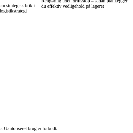
Rengøring uden driftsstop – sådan planlægger
om strategisk brik i
du effektiv vedligehold på lageret
ogistikstrategi
 Uautoriseret brug er forbudt.