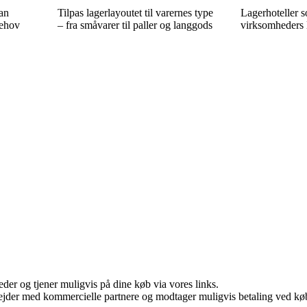
dan
Tilpas lagerlayoutet til varernes type
Lagerhoteller s
behov
– fra småvarer til paller og langgods
virksomheders l
er og tjener muligvis på dine køb via vores links.
jder med kommercielle partnere og modtager muligvis betaling ved køb.