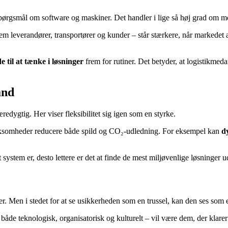
et spørgsmål om software og maskiner. Det handler i lige så høj grad om
em leverandører, transportører og kunder – står stærkere, når markedet
 til at tænke i løsninger
frem for rutiner. Det betyder, at logistikmeda
ånd
edygtig. Her viser fleksibilitet sig igen som en styrke.
virksomheder reducere både spild og CO₂-udledning. For eksempel kan
d
t system er, desto lettere er det at finde de mest miljøvenlige løsninge
ger. Men i stedet for at se usikkerheden som en trussel, kan den ses som
 både teknologisk, organisatorisk og kulturelt – vil være dem, der klarer 