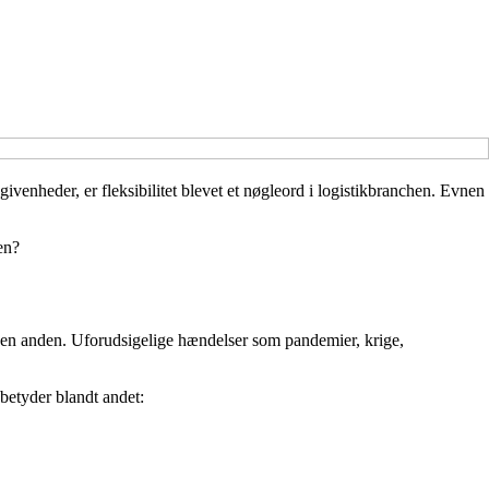
venheder, er fleksibilitet blevet et nøgleord i logistikbranchen. Evnen
en?
eden en anden. Uforudsigelige hændelser som pandemier, krige,
 betyder blandt andet: