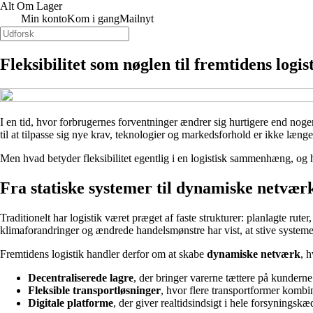
Alt Om Lager
Min konto
Kom i gang
Mailnyt
Fleksibilitet som nøglen til fremtidens logis
I en tid, hvor forbrugernes forventninger ændrer sig hurtigere end noge
til at tilpasse sig nye krav, teknologier og markedsforhold er ikke læng
Men hvad betyder fleksibilitet egentlig i en logistisk sammenhæng, og
Fra statiske systemer til dynamiske netvær
Traditionelt har logistik været præget af faste strukturer: planlagte ru
klimaforandringer og ændrede handelsmønstre har vist, at stive system
Fremtidens logistik handler derfor om at skabe
dynamiske netværk
, 
Decentraliserede lagre
, der bringer varerne tættere på kunderne
Fleksible transportløsninger
, hvor flere transportformer kombi
Digitale platforme
, der giver realtidsindsigt i hele forsyningskæ