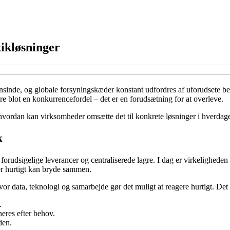
tikløsninger
nsinde, og globale forsyningskæder konstant udfordres af uforudsete begi
ere blot en konkurrencefordel – det er en forudsætning for at overleve.
 hvordan kan virksomheder omsætte det til konkrete løsninger i hverdag
k
ter, forudsigelige leverancer og centraliserede lagre. I dag er virkeligh
er hurtigt kan bryde sammen.
hvor data, teknologi og samarbejde gør det muligt at reagere hurtigt. Det
.
neres efter behov.
den.