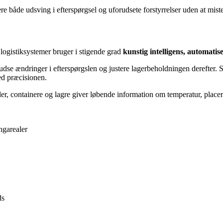
ere både udsving i efterspørgsel og uforudsete forstyrrelser uden at miste 
 logistiksystemer bruger i stigende grad
kunstig intelligens, automatis
rudse ændringer i efterspørgslen og justere lagerbeholdningen derefter.
ed præcisionen.
biler, containere og lagre giver løbende information om temperatur, placeri
ngarealer
ds